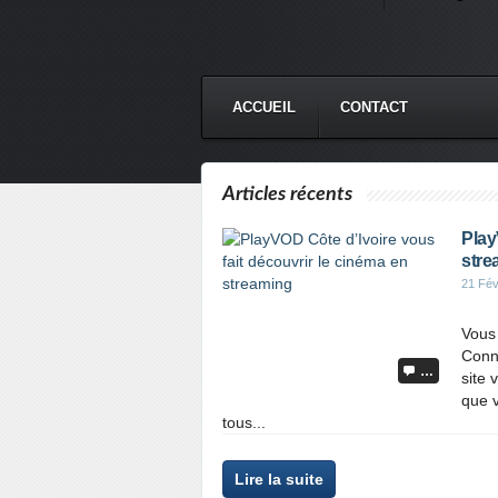
ACCUEIL
CONTACT
Articles récents
Play
stre
21 Fév
Vous
Conn
…
site 
que v
tous...
Lire la suite