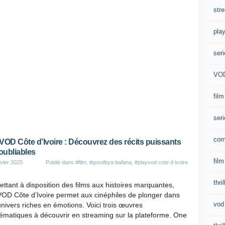
str
play
ser
VO
film
seri
com
VOD Côte d’Ivoire : Découvrez des récits puissants
noubliables
film
vier 2025
Publié dans
#film
,
#goodbya bafana
,
#playvod cote d ivoire
thril
ttant à disposition des films aux histoires marquantes,
VOD Côte d’Ivoire permet aux cinéphiles de plonger dans
vod
nivers riches en émotions. Voici trois œuvres
ématiques à découvrir en streaming sur la plateforme. One