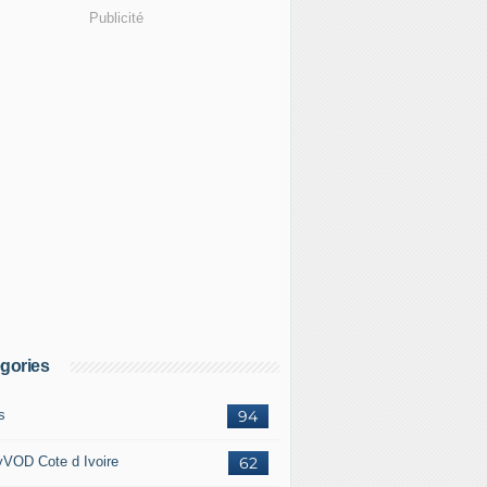
Publicité
gories
s
94
yVOD Cote d Ivoire
62