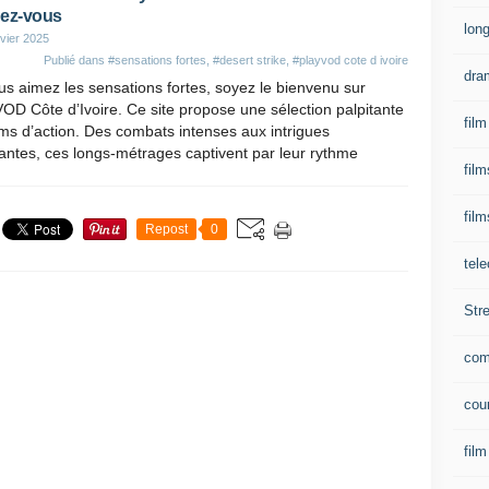
ez-vous
lon
vier 2025
Publié dans
#sensations fortes
,
#desert strike
,
#playvod cote d ivoire
dra
us aimez les sensations fortes, soyez le bienvenu sur
OD Côte d’Ivoire. Ce site propose une sélection palpitante
film
lms d’action. Des combats intenses aux intrigues
antes, ces longs-métrages captivent par leur rythme
fil
film
Repost
0
tel
Str
com
cou
film