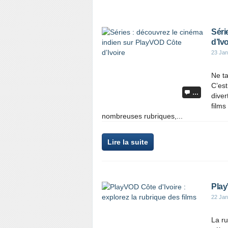
Séri
d’Ivo
23 Jan
Ne t
C’est
…
diver
films
nombreuses rubriques,...
Lire la suite
Play
22 Jan
La ru