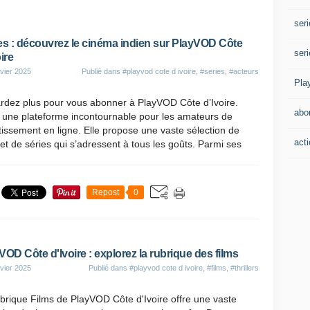
seri
es : découvrez le cinéma indien sur PlayVOD Côte
seri
ire
vier 2025
Publié dans
#playvod cote d ivoire
,
#series
,
#acteurs
Pla
ardez plus pour vous abonner à PlayVOD Côte d’Ivoire.
abo
 une plateforme incontournable pour les amateurs de
tissement en ligne. Elle propose une vaste sélection de
act
 et de séries qui s’adressent à tous les goûts. Parmi ses
Repost
0
VOD Côte d'Ivoire : explorez la rubrique des films
vier 2025
Publié dans
#playvod cote d ivoire
,
#films
,
#thrillers
brique Films de PlayVOD Côte d'Ivoire offre une vaste