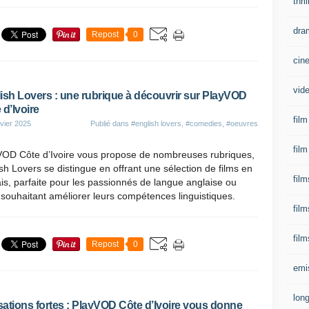
thri
dra
Repost
0
cin
vid
ish Lovers : une rubrique à découvrir sur PlayVOD
 d’Ivoire
film
vier 2025
Publié dans
#english lovers
,
#comedies
,
#oeuvres
film
VOD Côte d’Ivoire vous propose de nombreuses rubriques,
sh Lovers se distingue en offrant une sélection de films en
film
is, parfaite pour les passionnés de langue anglaise ou
souhaitant améliorer leurs compétences linguistiques.
fil
film
Repost
0
emi
lon
ations fortes : PlayVOD Côte d’Ivoire vous donne