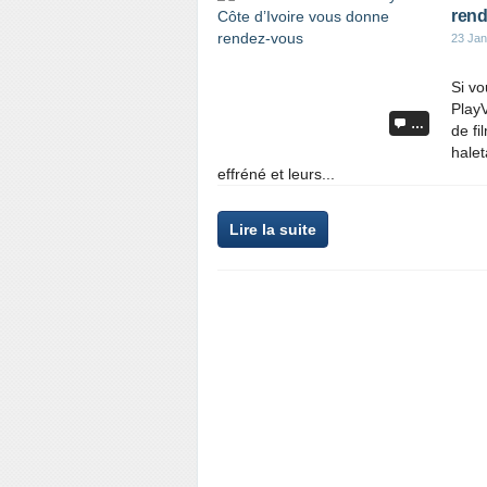
rend
23 Jan
Si vo
PlayV
…
de fi
halet
effréné et leurs...
Lire la suite