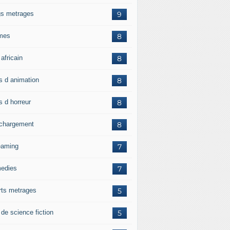
gs metrages
9
mes
8
 africain
8
ms d animation
8
s d horreur
8
echargement
8
eaming
7
edies
7
rts metrages
5
 de science fiction
5