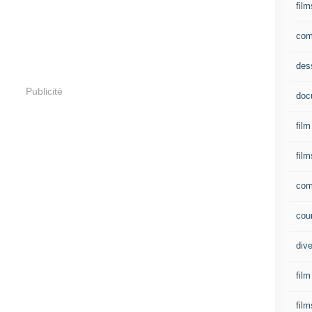
film
com
des
Publicité
doc
fil
film
com
cou
div
fil
film