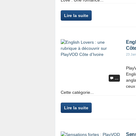
Love : Une romance...
Lire la suite
Engl
Côte
23 Jan
Play
Engli
…
angla
ceux 
Cette catégorie...
Lire la suite
Sens