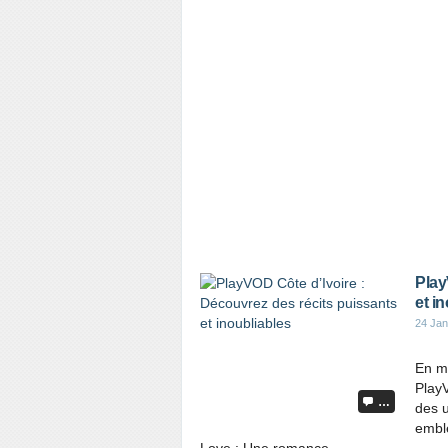
Play
et i
24 Jan
En me
Play
…
des u
embl