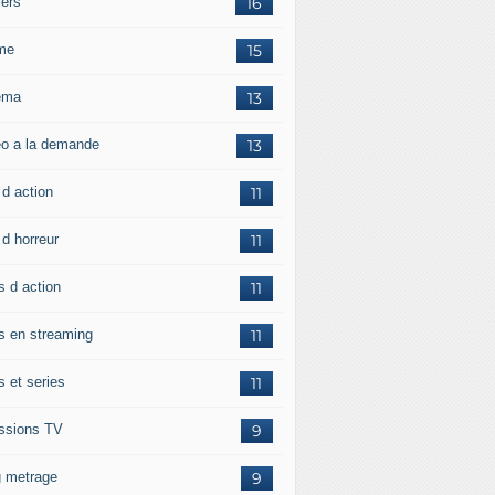
llers
16
me
15
ema
13
eo a la demande
13
 d action
11
 d horreur
11
s d action
11
ms en streaming
11
s et series
11
ssions TV
9
g metrage
9