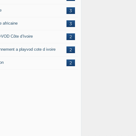
e
3
e africaine
3
yVOD Côte d’Ivoire
2
nnement a playvod cote d ivoire
2
ion
2