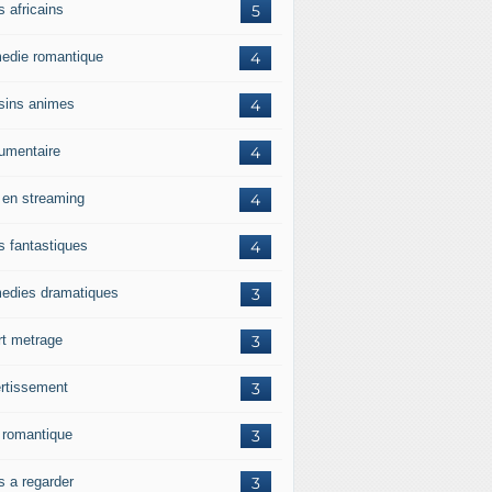
s africains
5
edie romantique
4
sins animes
4
umentaire
4
m en streaming
4
s fantastiques
4
edies dramatiques
3
rt metrage
3
ertissement
3
m romantique
3
s a regarder
3