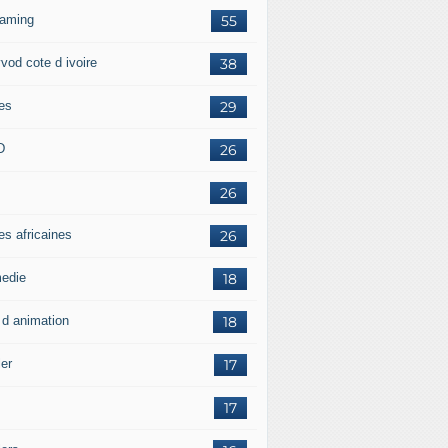
eaming
55
vod cote d ivoire
38
ies
29
D
26
26
es africaines
26
edie
18
 d animation
18
ler
17
17